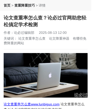
首页
>
查重降重技巧
>
详情
论文查重率怎么查？论必过官网助您轻
松搞定学术检测
作者：论必过编辑部
2025-08-13 12:00
关键词：
论文查重率怎么查
论文降重神器
有哪些免
费降重的网站
论文查重率怎么查www.lunbiguo.com
论文查重率怎么