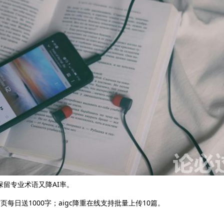
保留专业术语又降AI率。
m首页每日送1000字；aigc降重在线支持批量上传10篇。