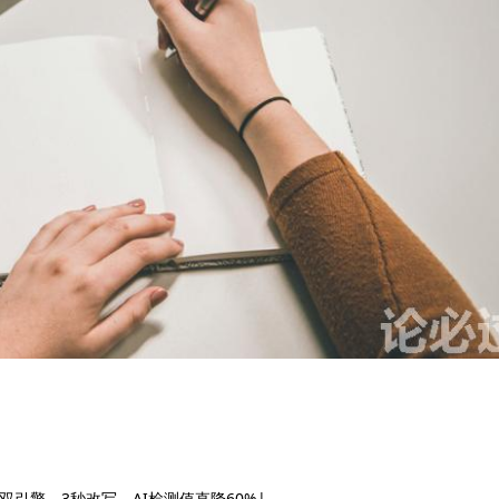
双引擎，3秒改写，AI检测值直降60%|