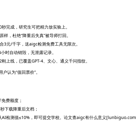
30秒完成，研究生可把精力放实验上。
保持原样，杜绝“降重后失真”被导师打回。
3元/千字，送aigc检测免费工具无限次。
24小时自动销毁，无泄露记录。
2刚上线，已覆盖GPT-4、文心、通义千问指纹。
4%用户认为“值回票价”。
0字免费额度；
→3秒下载降重后文档；
检测值≤10%，即可提交学校。论文查aigc有什么意义[lunbiguo.com