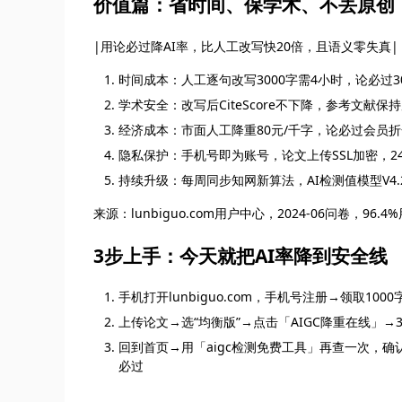
价值篇：省时间、保学术、不丢原创
|用论必过降AI率，比人工改写快20倍，且语义零失真|
时间成本：人工逐句改写3000字需4小时，论必过
学术安全：改写后CiteScore不下降，参考文献
经济成本：市面人工降重80元/千字，论必过会员折合
隐私保护：手机号即为账号，论文上传SSL加密，
持续升级：每周同步知网新算法，AI检测值模型V4.
来源：lunbiguo.com用户中心，2024-06问卷，96.
3步上手：今天就把AI率降到安全线
手机打开lunbiguo.com，手机号注册→领取100
上传论文→选“均衡版”→点击「AIGC降重在线」
回到首页→用「aigc检测免费工具」再查一次，确认AI
必过