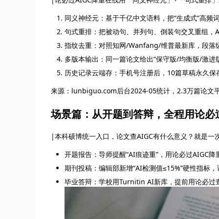
同义神经元：基于千亿中文语料，把“生成式”高频词
句式重排：把被动句、并列句、倒装句交叉重组，AI
指纹去重：对照知网/Wanfang/维普最新库，段
多版本输出：同一篇论文给出“保守版/均衡版/激进
历史记录云端存：手机号注册后，10篇草稿永久保
来源：lunbiguo.com后台2024-05统计，2.3万篇论
场景篇：从开题到答辩，全程用论必
|本科硕博统一入口，论文查AIGC有什么意义？就是一
开题报告：导师提醒“AI痕迹重”，用论必过AIGC
期刊投稿：编辑部新增“AI检测值≤15%”硬性指标
毕业答辩：学校用Turnitin AI新库，提前用论必