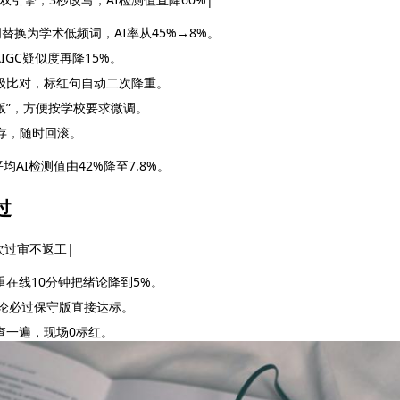
替换为学术低频词，AI率从45%→8%。
GC疑似度再降15%。
落级比对，标红句自动二次降重。
版”，方便按学校要求微调。
存，随时回滚。
文平均AI检测值由42%降至7.8%。
过
次过审不返工|
降重在线10分钟把绪论降到5%。
，论必过保守版直接达标。
过查一遍，现场0标红。