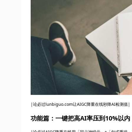
|论必过lunbiguo.com让AIGC降重在线秒降AI检测值|
功能篇：一键把高AI率压到10%以内
|论必过AIGC降重在线用「同义神经元」+「句式重排」