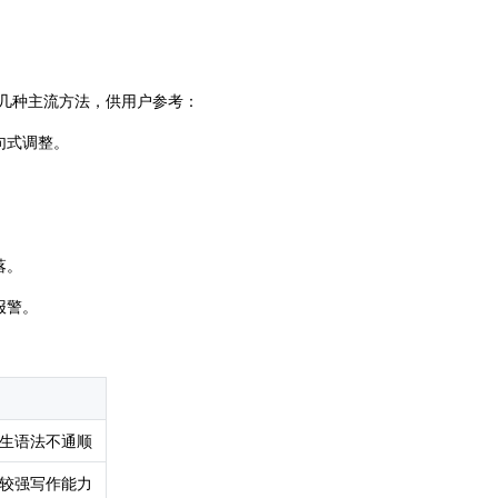
下几种主流方法，供用户参考：
句式调整。
。
。
落。
报警。
生语法不通顺
较强写作能力