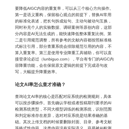
要降低AIGC内容的重复率，可以从三个核心方向操作。
第一是语义重构，保留核心观点的前提下，替换AI常用
的标准化表述，把长句拆成短句、主动句被动句互换，
同时补充个人的实验数据、调研案例等原创内容，这部
分内容是AI无法生成的，能快速降低整体重复比例。第
二是引用规范调整，所有参考的文献内容都按照标准格
式标注引用，部分查重系统会排除规范引用的内容，不
算入重复率。第三是使用专业降重工具辅助，你可以直
接登录论必过（lunbiguo.com），平台有专门的AIGC内
容降重功能，会在保留原文逻辑的前提下完成语句改
写，大幅提升降重效率。
论文AI率怎么查才准确？
查询论文AI率的核心是匹配对应系统的检测规则，具体
可以按步骤操作。首先确认学校或者投稿期刊要求的AI
检测系统类型，不同大模型训练的检测系统，识别范围
和判定标准存在差异，选对对应系统是结果准确的基
础。其次上传文档的时候要删除封面、目录、参考文献
等格式性内容，这类内容没有实际语义，容易被AI检测