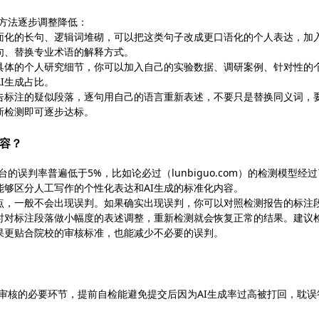
个方法逐步调整降低：
书面化的长句、逻辑词堆砌，可以把这类句子改成更口语化的个人表达，加
句、替换专业术语的解释方式。
少具体的个人研究细节，你可以加入自己的实验数据、调研案例、针对性的
I生成占比。
报告标注的疑似段落，逐句用自己的语言重新表述，不要只是替换同义词，
新检测即可逐步达标。
内容？
的误判率普遍低于5%，比如论必过（lunbiguo.com）的检测模型经过
够区分人工写作的个性化表达和AI生成的标准化内容。
点，一般不会出现误判。如果确实出现误判，你可以对照检测报告的标注
时对标注段落做小幅度的表述调整，重新检测就会恢复正常的结果。建议
果更贴合院校的审核标准，也能减少不必要的误判。
文审核的必要环节，提前自检能避免提交后因为AI生成率过高被打回，耽误