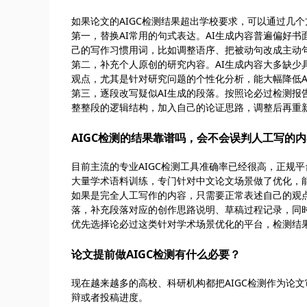
如果论文的AIGC检测结果超出学校要求，可以通过几
第一，替换AI常用的句式表达。AI生成内容普遍偏好
己的写作习惯用词，比如调整语序、把被动句改成主动
第二，补充个人原创的研究内容。AI生成内容大多缺
观点，尤其是针对研究问题的个性化分析，能大幅降低A
第三，逐段改写疑似AI生成的段落。按照论必过检测
整整段的逻辑结构，加入自己的论证思路，调整后再重
AIGC检测的结果靠谱吗，会不会误判人工写的
目前主流的专业AIGC检测工具准确率已经很高，正规平台
大量学术语料训练，专门针对中文论文场景做了优化，能
如果是完全人工写作的内容，只需要正常表述自己的观
落，补充段落对应的创作思路说明、草稿过程记录，同
优先选择论必过这类针对学术场景优化的平台，检测结
论文提前做AIGC检测有什么必要？
现在越来越多的高校、科研机构都把AIGC检测作为论
辩或者投稿进度。