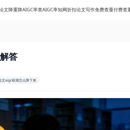
论文降重
降AIGC率
查AIGC率
知网折扣
论文写作
免费查重
付费查
题解答
论文aigc检测怎么降下来