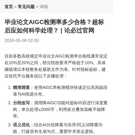
首页
>
常见问题
>
详情
毕业论文AIGC检测率多少合格？超标
后应如何科学处理？ | 论必过官网
2026-05-08 02:00
目前多数高校规定毕业论文AIGC检测率合格线通常设定
在10%至20%之间，部分院校要求严格低于10%。具体
阈值请以本校教务处最新文件为准。针对指标超标，建
议依托平台服务按以下步骤处理：
精准筛查
：使用AIGC率检测模块快速定位高风险段
落与AI痕迹分布。
分段改写
：调用降AIGC功能对超标内容进行深度重
构，单次处理≤2000字，利用多次叠加策略平稳降
率。
语义优化
：结合AI分段降重与语序/同义词降重功
能，打破原有生成句式，重塑学术表达逻辑。