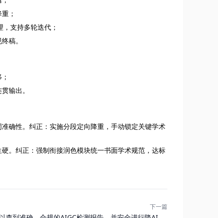
降重；
处理，支持多轮迭代；
规终稿。
移；
连贯输出。
词准确性。纠正：实施分段定向降重，手动锁定关键学术
生硬。纠正：强制衔接润色模块统一书面学术规范，达标
下一篇
以查到准确、合规的AIGC检测报告，并安全进行降AIGC