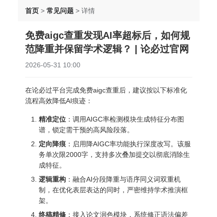
首页
>
常见问题
>
详情
免费aigc查重发现AI率超标后，如何规
范降重并保留学术逻辑？ | 论必过官网
2026-05-31 10:00
在论必过平台完成免费aigc查重后，建议按以下标准化
流程高效降低AI痕迹：
精准定位
：调用AIGC率检测模块生成特征分布图
谱，锁定需干预的高风险段落。
定向降痕
：启用降AIGC率功能执行深度改写。该服
务单次限2000字，支持多次叠加提交以彻底消除生
成特征。
逻辑重构
：融合AI分段降重与语序同义词双重机
制，在优化表层表达的同时，严密维持学术推演框
架。
终稿精修
：接入论文润色模块，系统修正语法偏差