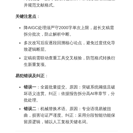
并规范文献格式。
关键注意点
：
降AIGC处理须严守2000字单次上限，超长文稿需
拆分批次，防止解析中断。
多次改写后应逐段回溯核心论点，避免过度优化导
致逻辑断层。
定稿前需联动查重工具交叉核验，防范格式转换衍
生新重复项。
易犯错误及纠正
：
错误一
：全篇批量提交。原因：突破系统阈值且破
坏语义连贯。纠正：依据报告拆分高AI率章节，分
批处理。
错误二
：机械替换术语。原因：专业语境易被扭
曲，损害论证严谨度。纠正：采用分段智能功能保
留原逻辑，辅以人工复核关键名词。