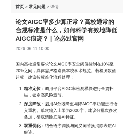
首页
>
常见问题
>
详情
论文AIGC率多少算正常？高校通常的
合规标准是什么，如何科学有效地降低
AIGC痕迹？ | 论必过官网
2026-06-11 10:00
国内高校通常要求论文AIGC率安全阈值控制在10%至
20%之间，具体需严格遵循本校学术规范。若检测数值
超标，建议按标准化流程处理：
精准定位
：调用平台AIGC率检测模块进行全篇扫
描，锁定高风险章节。
深度降改
：启用AI分段降重与降AIGC率功能进行语
义重构。单次输入上限为2000字，建议分批次多次
叠加，彻底清除底层AI特征。
双重优化
：结合语序调换与同义词替换消除表层AI
痕迹。