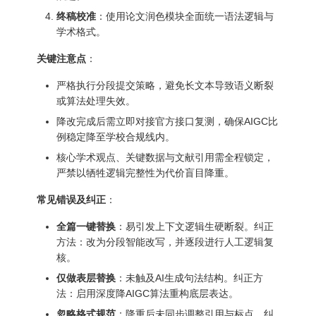
终稿校准
：使用论文润色模块全面统一语法逻辑与
学术格式。
关键注意点
：
严格执行分段提交策略，避免长文本导致语义断裂
或算法处理失效。
降改完成后需立即对接官方接口复测，确保AIGC比
例稳定降至学校合规线内。
核心学术观点、关键数据与文献引用需全程锁定，
严禁以牺牲逻辑完整性为代价盲目降重。
常见错误及纠正
：
全篇一键替换
：易引发上下文逻辑生硬断裂。纠正
方法：改为分段智能改写，并逐段进行人工逻辑复
核。
仅做表层替换
：未触及AI生成句法结构。纠正方
法：启用深度降AIGC算法重构底层表达。
忽略格式规范
：降重后未同步调整引用与标点。纠