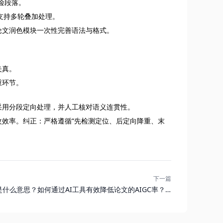
险段落。
，支持多轮叠加处理。
论文润色模块一次性完善语法与格式。
失真。
重环节。
采用分段定向处理，并人工核对语义连贯性。
改效率。纠正：严格遵循“先检测定位、后定向降重、末
下一篇
C是什么意思？如何通过AI工具有效降低论文的AIGC率？ |
论必过官网